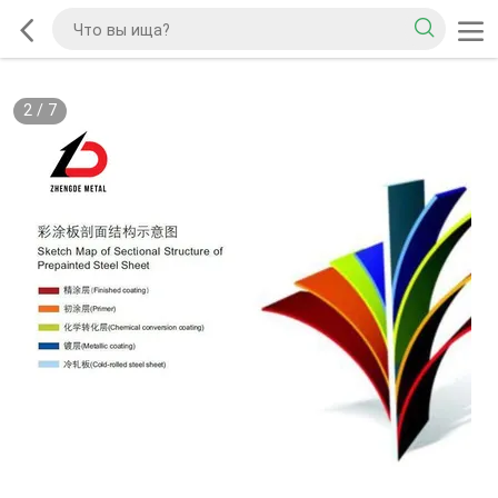
2
/
7