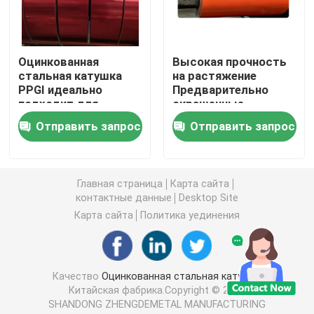
Катушка PPGI стальная
Оцинкованная
Высокая прочность
стальная катушка
на растяжение
Коуль из углеродистой стали
PPGI идеально
Предварительно
подходит для
окрашенные
кровельных стенных
оцинкованные
Запас катушки нержавеющей стали
Отправить запрос
Отправить запрос
панелей и
стальные панели,
автомобильных
обеспечивающие
приложений с
производительность
Луч h углерода стальной
улучшенной защитой
в структурных и
Главная страница
Карта сайта
от ржавчины
механических
контактные данные
Desktop Site
приложениях
куча стального листа
Карта сайта
Политика уединения
Укрепление стальной стойкой
Качество
Оцинкованная стальная катушка
Китайская фабрика.Copyright © 2026
бар угла углерода стальной
SHANDONG ZHENGDEMETAL MANUFACTURING