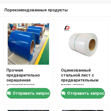
Порекомендованные продукты
Прочная
Оцинкованный
предварительно
стальной лист с
Домой
окрашенная
предварительным
оцинкованная
покрытием,
катушка в широком
долговечный,
Отправить запрос
Отправить запрос
Продукты
диапазоне цветов и
устойчивый к
толщины с отличной
коррозии,
адгезией и защитой
металлические
Видеозаписи
от коррозии
кровельные панели с