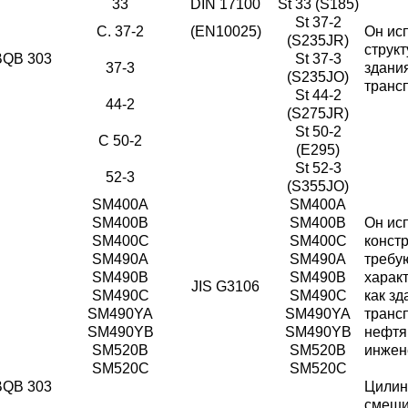
33
DIN 17100
St 33 (S185)
St 37-2
С. 37-2
(EN10025)
Он ис
(S235JR)
структ
BQB 303
St 37-3
37-3
здания
(S235JO)
транс
St 44-2
44-2
(S275JR)
St 50-2
С 50-2
(E295)
St 52-3
52-3
(S355JO)
SM400A
SM400A
SM400B
SM400B
Он ис
SM400C
SM400C
конст
SM490A
SM490A
требу
SM490B
SM490B
характ
JIS G3106
SM490C
SM490C
как зд
SM490YA
SM490YA
транс
SM490YB
SM490YB
нефтя
SM520B
SM520B
инжен
SM520C
SM520C
BQB 303
Цилин
смеши