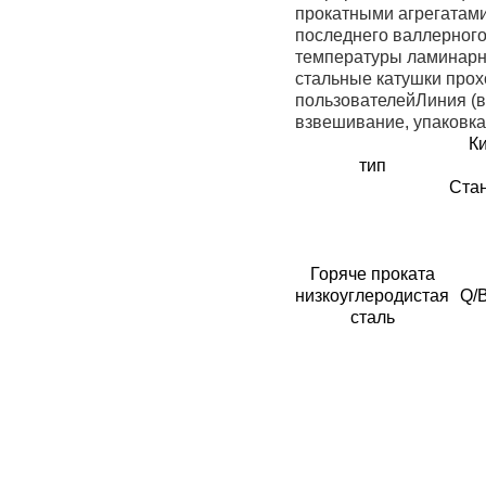
прокатными агрегатами
последнего валлерного
температуры ламинарн
стальные катушки прох
пользователейЛиния (в
взвешивание, упаковка 
К
тип
Ста
Горяче проката
низкоуглеродистая
Q/
сталь