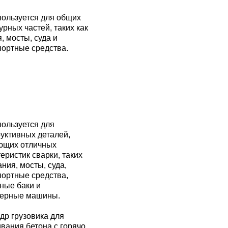
пользуется для общих
урных частей, таких как
, мосты, суда и
портные средства.
пользуется для
руктивных деталей,
ющих отличных
еристик сварки, таких
ания, мосты, суда,
портные средства,
ные баки и
ерные машины.
др грузовика для
вания бетона с горячо