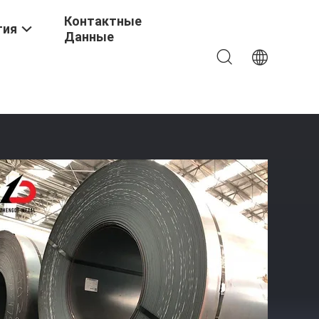
Контактные
тия
Данные
 Горячего Проката ASTM A36