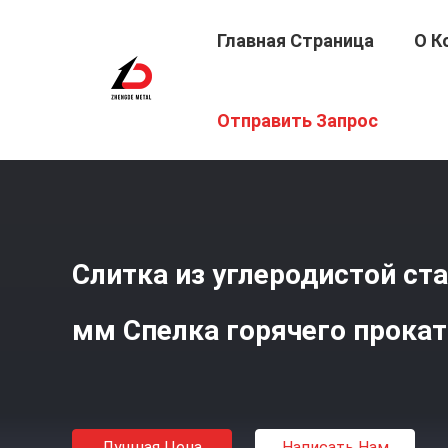
Главная Страница
О К
Главная Страница
/
Продукция
/
Коуль Из Углеродист
Отправить Запрос
Слитка из углеродистой ст
мм Спелка горячего прока
Лучшая Цена
Написать Нам