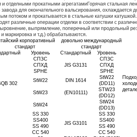
 и отделными прокатными агрегатамиГорячая стальная лен
 завода для окончательного вальсирования, охлаждается д
ым потоком и прокатывается в стальные катушки катушко
одят различные операции отделки в соответствии с разли
ыровнение, выпрямление, поперечный или продольный рез
и маркировка и т.д.) обрабатываются.
итайский корпоративный
довольно международный
стандарт
стандарт
ндартный
Уровень
Стандартный
Уровень
СПЗС
СПЗС
СПХД
JIS G3131
СПХД
SPHE
SPHE
StW22
Подхо
StW22
DIN 1614
BQB 302
(DD11)
холод
STW23
детале
StW23
(EN10111)
(DD12)
StW24
StW24
(DD13)
SS 330
SS 330
SS400
SS400
JIS G3101
SS 490
SS 490
СС 540
СС 540