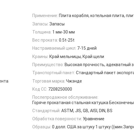
Применение:
Плита корабля, котельная плита, пл
Запасы:
Запасы
Толщина:
1 мм-30 мм
Вес проката:
0.5t-25t
Настраиваемый цикл:
7-15 дней
Краины:
Край мельницы, Край щели
Преимущество:
Высокая прочность, адекватный 
Транспортный пакет:
Стандартный пакет экспорт
ента
Торговая марка:
Чжэнде
Код СС:
7208250000
Послепродажное обслуживание:
Горяче прокатаная стальная катушка Бесконечны
Стандартный:
ASTM, JIS, GB, AISI, DIN, BS
Обработка поверхности:
Уравнение
Образцы:
0 долл. США за штуку 1 штуку ((мин.Запр