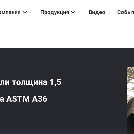
омпании
Продукция
Видео
Собы
ой Стали
/
Слитка Из Углеродистой Стали Толщина 1,5 Мм Спелка
али толщина 1,5
та ASTM A36