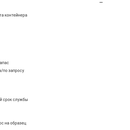
ита контейнера
запас
а/по запросу
й срок службы
ос на образец