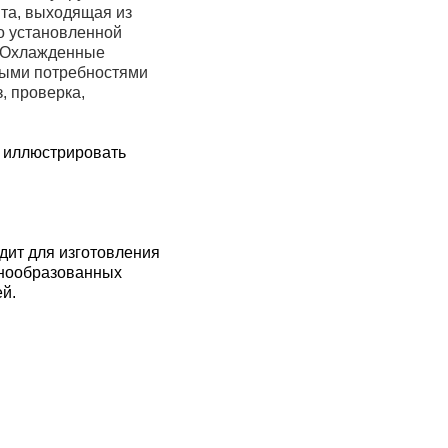
та, выходящая из
о установленной
й.Охлажденные
чными потребностями
, проверка,
иллюстрировать
дит для изготовления
нообразованных
й.